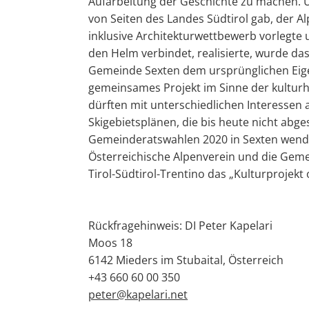
Aufarbeitung der Geschichte zu machen. 
von Seiten des Landes Südtirol gab, der 
inklusive Architekturwettbewerb vorlegte 
den Helm verbindet, realisierte, wurde d
Gemeinde Sexten dem ursprünglichen Eigen
gemeinsames Projekt im Sinne der kulturh
dürften mit unterschiedlichen Interess
Skigebietsplänen, die bis heute nicht abge
Gemeinderatswahlen 2020 in Sexten wendete
Österreichische Alpenverein und die Gem
Tirol-Südtirol-Trentino das „Kulturprojek
Rückfragehinweis: DI Peter Kapelari
Moos 18
6142 Mieders im Stubaital, Österreich
+43 660 60 00 350
peter@kapelari.net