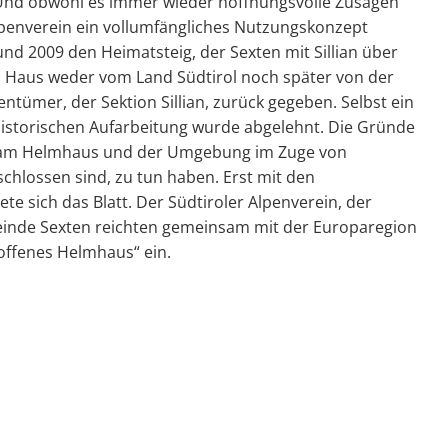
Und obwohl es immer wieder hoffnungsvolle Zusagen
Alpenverein ein vollumfängliches Nutzungskonzept
und 2009 den Heimatsteig, der Sexten mit Sillian über
as Haus weder vom Land Südtirol noch später von der
tümer, der Sektion Sillian, zurück gegeben. Selbst ein
istorischen Aufarbeitung wurde abgelehnt. Die Gründe
en am Helmhaus und der Umgebung im Zuge von
schlossen sind, zu tun haben. Erst mit den
 sich das Blatt. Der Südtiroler Alpenverein, der
einde Sexten reichten gemeinsam mit der Europaregion
t offenes Helmhaus“ ein.