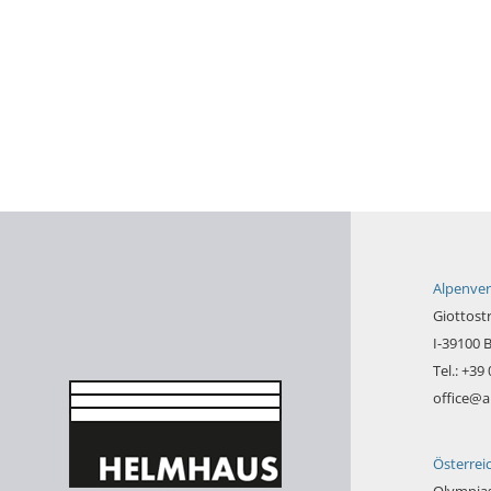
Alpenver
Giottost
I-39100 
Tel.: +39
office@a
Österrei
Olympias