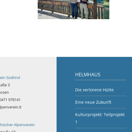
HELMHAUS
ein Südtirol
raße 3
Die verlorene Hütte
Bozen
 0471 978141
Eine neue Zukunft
lpenverein.it
Kulturprojekt: Teilprojekt
1
chischer Alpenverein
traße 37